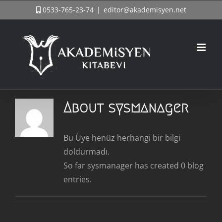
Skip
0533-765-23-74
|
editor@akademisyen.net
to
content
About
sysmanager
Bu Üye henüz herhangi bir bilgi
doldurmadı.
So far sysmanager has created 0 blog
entries.